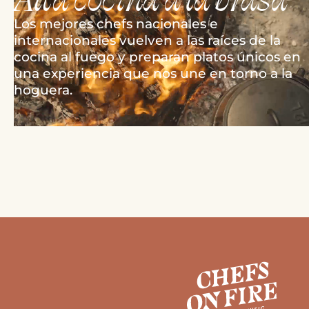
Los mejores chefs nacionales e
internacionales vuelven a las raíces de la
cocina al fuego y preparan platos únicos en
una experiencia que nos une en torno a la
hoguera.