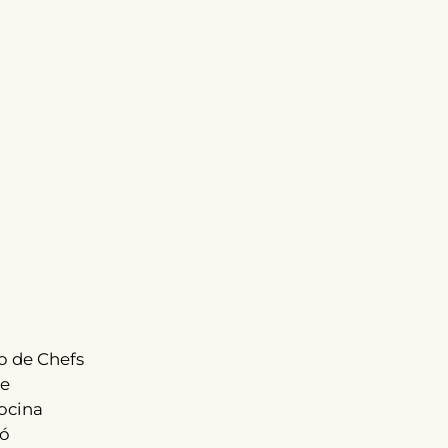
o de Chefs
de
cocina
bó