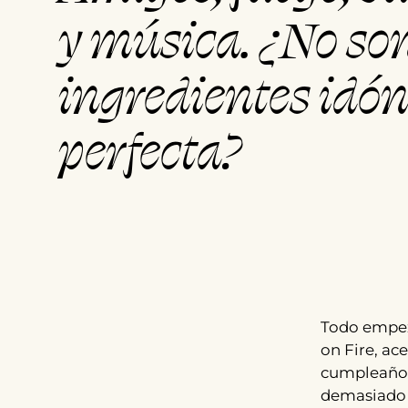
y música. ¿No son
ingredientes idó
perfecta?
Todo empez
on Fire, ac
cumpleaños.
demasiado p