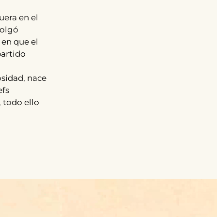
uera en el
colgó
 en que el
partido
osidad, nace
efs
 todo ello