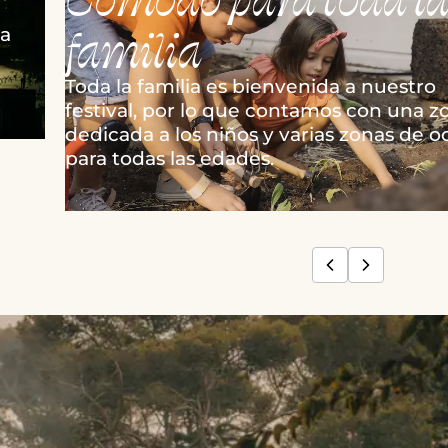
familia
la
Toda la familia es bienvenida a nuestro
festival, por lo que contamos con una z
dedicada a los niños y varias zonas de o
para todas las edades.