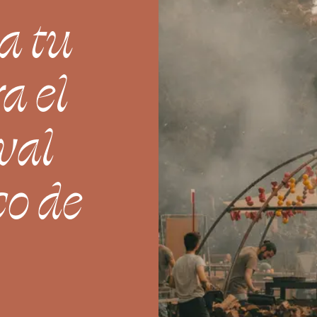
a tu
a el
val
o de