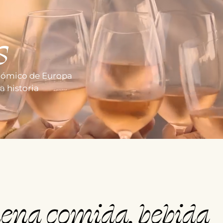
s
onómico de Europa
a historia
uena comida, bebida