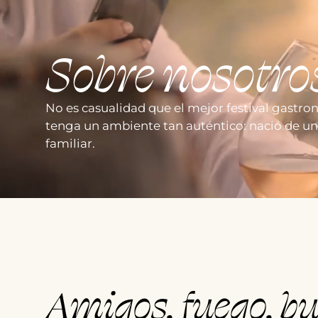
Sobre nosotro
No es casualidad que el mejor festival gastr
tenga un ambiente tan auténtico: nació de un
familiar.
Amigos, fuego, b